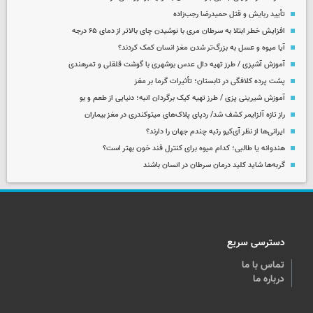
تأیید ربایش و قتل حمیدرضا رجب‌زاده
افزایش خطر ابتلا به سرطان مری با نوشیدن چای بالاتر از دمای ۶۵ درجه
آیا میوه و عسل به بزرگ‌تر شدن مغز انسان کمک کردند؟
آموزش آشپزی / طرز تهیه دال عدس بوشهری با گوشت قلقلی و تمرهندی
پشت پرده کلافگی در تابستان؛ تأثیرات گرما بر مغز
آموزش شیرینی پزی / طرز تهیه کیک برگردان انبه؛ دنیایی از طعم و بو
راز تازه آلزایمر کشف شد/ ردپای پلاک‌های میتوکندری در مغز بیماران
ایرانی‌ها از نظر آی‌کیو رتبه چندم جهان را دارند؟
هندوانه یا طالبی؛ کدام‌ میوه برای کنترل قند خون بهتر است؟
گربه‌ها شاید کلید درمان سرطان در انسان باشند
دسترسی سریع
تماس با ما
درباره ما