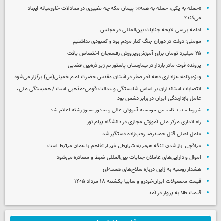
«حمله به یکی، حمله به همه»؛ پیمان مکه چه تغییری در معادلات خاورمیانه ایجاد
می‌کند؟
ادامه بررسی لایحه جنایات بین‌المللی در مجلس
مومنی: دولت در دوران جنگ کنار مردم بود و کمبودی نداشتیم
۲۵ میلیارد تومان برای آموزش‌وپرورش رفسنجان اختصاص یافت
پرونده فوت مادر باردار در بیمارستان پاستور بم زیر ذره‌بین قضایی
ویژه‌برنامه عزاداری دهه آخر صفر در آستان مقدس حضرت امام خمینی(س) برگزار می‌شود
انتصابات استانداران بر اساس شایستگی و عدالت قومی-مذهبی است / همبستگی ملی،
عامل بازدارندگی ایران در برابر دشمن بود
شروط جدید تاسیس موسسه آموزش عالی و صدور مجوز رشته اعلام شد
راه اندازی مرکز ملی آموزش مجازی در دانشگاه پیام نور
عامل اصلی قتل حمیدرضا رجب‌زاده دستگیر شد
عراقچی: باز شدن تنگه هرمز به شرایطی غیر از تفاهم با عمان مرتبط است
اموال و دارایی‌های عاملان جنایات بین‌المللی ضبط و مصادره می‌شود
هشدار روسیه به ژاپن درباره سلاح‌های هسته‌ای
قیمت محصولات ایران‌خودرو و سایپا یکشنبه ۱۸ مرداد ۱۴۰۵
قیمت طلا به پرواز در آمد