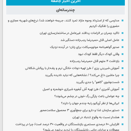
آخرین اخبار جامعه
چندرسانه‌ای
مدارسی که از استرداد وجوه مازاد تمرد کنند، جریمه خواهند شد/ نرخ‌های شهریه مجازی و
حضوری را تفکیک کردیم
تاکید چمران بر الزامات پدافند غیرعامل در ساختمان‌سازی تهران
عامل اصلی قتل حمیدرضا رجب‌زاده دستگیر شد
صدور گواهینامه موتورسیکلت برای زنان؛ در آینده نزدیک
وقتی کودک دیگر فقط کودک نبود
بازداشت ۴ متهم قتل حمیدرضا رجب‌زاده
آموزش شیرینی پزی / طرز تهیه دونات خانگی نرم و پف‌دار با روکش شکلاتی
چرا ماشین داغ می‌کند؟ / نشانه‌هایی که نباید نادیده بگیرید
شست‌وشوی "کاهو" را جدی بگیرید
آموزش آشپزی / طرز تهیه آش آبغوره شیرازی خوشمزه و اصیل
چه عواملی باعث پارگی رگ خونی در چشم می‌شوند؟
ایرانی‌ها از نظر آی‌کیو رتبه چندم جهان را دارند؟
دستور سازمان غذا و دارو برای جمع‌آوری ۳ محصول سلامت‌محور
هشدار نسبت به وقوع تندباد در تهران
افزایش ۶۰ درصدی مستمری‌ بازنشستگان در واقعیت ۳۰ درصد است/ چرا در پرداخت
معوقات و مزایای جانبی بازنشستگان با تردید برخورد می‌شود؟