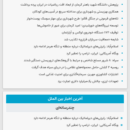
پژوهش دانشگاه شهید باهنر کرمان از ابعاد افت ریاضیات در ایران پرده برداشت
همکاری بهزیستی و شهرداری برای مداخله سریع در آسیب‌های کودکان
تله‌های فرمونی در جنگل قائم؛ طرح شهرداری برای مهار سوسک پوست‌خوار
توسعه نیروگاه‌های خورشیدی؛ امید کرمان برای عبور از خاموشی‌ها
توقیف ۱۷۲ دستگاه خودروی لوکس و آپارتمان
شایعه «معافیت سربازان فراری» تکذیب شد
اسلام‌آباد: رایزنی‌های دیپلماتیک درباره منطقه و تنگه هرمز ادامه دارد
وبگاه آمریکایی: ایران، ترامپ را تحقیر کرد
سپاه: ۸ شرور مسلح شاخص و مرتبط با گروهک‌های تروریستی دستگیر شدند
روسیه ۲ کشتی حامل محموله‌های نظامی را در دریای سیاه هدف گرفت
اعتبارات کشاورزی مهریز، سرمایه‌گذاری برای امنیت غذایی است
تعهدات ارزی، چالش یک‌میلیارد دلاری تجارت یزد
آخرین اخبار بین الملل
چندرسانه‌ای
اسلام‌آباد: رایزنی‌های دیپلماتیک درباره منطقه و تنگه هرمز ادامه دارد
وبگاه آمریکایی: ایران، ترامپ را تحقیر کرد