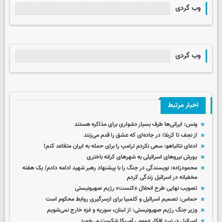
وب گردی
وب گردی
اخبار مرتبط
ونس: ایرانی‌ها طرف بسیار دشواری برای مذاکره هستند
از نجف تا کربلا؛ در جاده‌ای که عشق را قدم می‌زنند
ادعای نتانیاهو: سعی نکردم ترامپ را برای حمله به ایران متقاعد کنم!
یورش نیروهای اسرائیلی به شهرهای کرانه باختری
محمودزاده: نویسندگی در جنگ را با پیشنهاد رهبر شهید ادامه دادم/ یک هفته
مخفیانه در اسرائیل زندگی کردم
تصویب نهایی طرح انحلال «کنست» رژیم صهیونیستی
حماس: تصمیم اسرائیل و کلمبیا برای ازسرگیری روابط محکوم است
وزیر جنگ رژیم صهیونیستی: از لبنان، سوریه و غزه خارج نمی‌شویم
اسرائیل در نبرد افکار عمومی آمریکا شکست می‌خورد