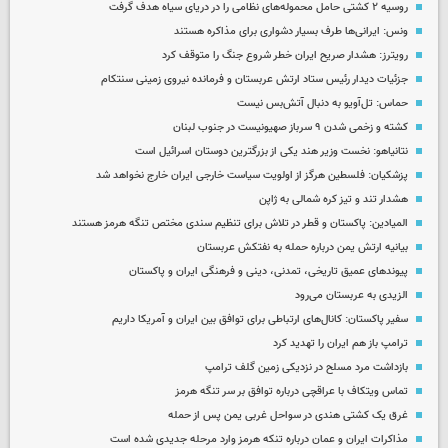
روسیه ۲ کشتی حامل محموله‌های نظامی را در دریای سیاه هدف گرفت
ونس: ایرانی‌ها طرف بسیار دشواری برای مذاکره هستند
رویترز: هشدار صریح ایران خطر شروع جنگ را متوقف کرد
جزئیات دیدار رئیس ستاد ارتش عربستان و فرمانده نیروی زمینی سنتکام
حماس: تل‌آویو به دنبال آتش‌بس نیست
کشته و زخمی شدن ۹ سرباز صهیونیست در جنوب لبنان
نتانیاهو: نخست وزیر هند یکی از بزرگترین دوستان اسرائیل است
پزشکیان: فلسطین هرگز از اولویت سیاست خارجی ایران خارج نخواهد شد
هشدار تند و تیز کره شمالی به ژاپن
المیادین: پاکستان و قطر در تلاش برای تنظیم سندی مختص تنگه هرمز هستند
بیانیه ارتش یمن درباره حمله به نفتکش عربستان
پیوندهای عمیق تاریخی، تمدنی، دینی و فرهنگی ایران و پاکستان
الزیدی به عربستان می‌رود
سفیر پاکستان: کانال‌های ارتباطی برای توافق بین ایران و آمریکا داریم
ترامپ باز هم ایران را تهدید کرد
بازداشت مرد مسلح در نزدیکی زمین گلف ترامپ
تماس ویتکاف با عراقچی درباره توافق بر سر تنگه هرمز
غرق یک کشتی هندی در سواحل غربی یمن پس از حمله
مذاکرات ایران و عمان درباره تنکه هرمز وارد مرحله جدیدی شده است