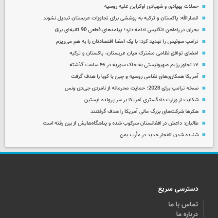
حملات پهپادی و شهپادی اوکراین علیه روسیه
انصارالله: پاکستان و ترکیه به پوششی برای تجاوزات عربستان تبدیل نشوند
بحران در راه‌آهن انگلیس ادامه دارد؛ پیامدهای قطعی 90 ثانیه‌ای برق
ترامپ سوئیس را تهدید کرد؛ با یک امضا اقتصادتان را به هم می‌ریزم
امضای توافق نظامی مشترک میان عربستان، پاکستان و ترکیه
۱۷ تجاوز رژیم صهیونیستی به خاک سوریه در ۴۸ ساعت گذشته
آمریکا همکاری‌های نظامی روسیه و چین با کوبا را هدف گرفت
نسخه ترامپ برای 2028؛ حمایت محرمانه از نامزدی جی‌دی ونس
شکایت از وزارت دادگستری آمریکا بر سر پرونده اپستین
هکرها شرکت‌های بزرگ مالی آمریکا را هدف گرفتنند
طالبان: داعش در افغانستان سرکوب شده و پناهگاه‌هایش از بین رفته است
شنیده شدن انفجار جدید در مأرب یمن
دسترسی سریع
تماس با ما
درباره ما