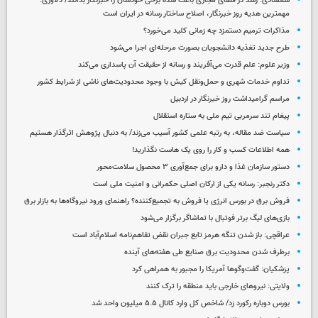
شمشادی: رشد در فضای مجازی باعث شده برخی خودشان را خبرنگار بدانند/ دلاوری:
مهمترین هدیه‌ روز خبرنگار، اصلاح ساختار رسانه در ایران است
مذاکرات ترمیم دستمزد چه زمانی کلید می‌خورد؟
طرح جدید تغذیه دانشجویان بصورت مرحله‌ای اجرا می‌شود
وزیر علوم: علم قدرت می‌آفریند و رسانه از حقیقت آن پاسداری می‌کند
تداوم خدمات شهری و حمل‌ونقل کیش با وجود محدودیت‌های ناشی از شرایط کشور
مراسم گرامیداشت روز خبرنگار در اردبیل
پیغام تند سرمربی تیم ملی به ستاره استقلال
سیاست ضد مقاله، به رتبه علمی کشور آسیب می‌زند/ به دنبال پژوهش اثرگذار هستیم
همه اطلاعات کسب‌ و کار را روی یک هاست نگذارید!
دستور سازمان غذا و دارو برای جمع‌آوری ۳ محصول سلامت‌محور
دکتر رنجبر: رسانه یکی از ارکان اصلی حکمرانی و امنیت ملی است
فروش برق در بورس انرژی یا فروش به تجمیع‌کننده؟ راهنمای ورود نیروگاه‌ها به بازار برق
بازی‌های لیگ برتر فوتبال با تماشاگر برگزار می‌شود
عراقچی: باز شدن تنگه هرمز تابع جبران نقض تفاهم‌نامه اسلام‌آباد است
برطرف شدن محدودیت‌ برق صنایع طی هفته‌های آینده
پزشکیان: گفت‌وگوها آمریکا را مجبور به همراهی کرد
ولایتی: نیروهای خارجی باید منطقه را ترک کنند
بورس دوباره رکورد زد/ شاخص کل وارد کانال ۵.۵ میلیون واحد شد