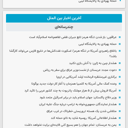
حمله پهپادی به پالایشگاه لیبی
آخرین اخبار بین الملل
چندرسانه‌ای
عراقچی: باز شدن تنگه هرمز تابع جبران نقض تفاهم‌نامه اسلام‌آباد است
حمله پهپادی به پالایشگاه لیبی
باتلاق راهبردی آمریکا در تنگه هرمز/ اسکورت نفت‌کش‌ها در خلیج فارس می‌تواند کارگشا
باشد؟
هشدار چین به ژاپن: با آتش بازی نکنید
دعوت مجدد عربستان از نخست‌وزیر عراق برای سفر به ریاض
برکناری غیرمنتظره فرمانده ارشد آمریکایی در اروپا
وعده کمک مالی آمریکا به کلمبیا همزمان با آغاز کار دولت جدید بوگوتا
آمریکا فروش بیش از ۵ هزار موشک پاتریوت به چند کشور عربی را تائید کرد
وزیر دفاع پاکستان: جهان اسلام باید در برابر اسرائیل متحد شود
هشدار نمایندگان جمهوری‌خواه به ترامپ درباره جنگ علیه ایران
متلاشی شدن یک هسته تروریستی خطرناک در غرب عراق
هشدار اطلاعاتی آمریکا: روسیه شاید به ناتو حمله کند
یمن به عربستان: تمام جهان را هم بسیج کنی فایده‌ای برایت نخواهد داشت