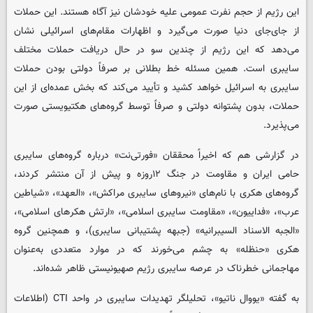
این رژیم از حجم نفرت عمومی علیه خودشان نیز آگاه هستند. این حملات
از جای‌جای دنیا صورت می‌گیرد و اظهارات مقام‌های اسرائیلی نشان
می‌دهد که این رژیم از چندین سو در حال دریافت حملات مختلف
سایبری است. همین مسئله خط بطلانی بر صرفاً دولتی بودن حملات
سایبری به اسرائیل خواهد کشید و تأیید می‌کند که بخش عمده‌ای از این
حملات، بدون پشتوانه دولتی و صرفاً توسط گروه‌های هکتیویستی صورت
می‌پذیرد.
در گزارشی هم که اخیراً محققان «فورتی‌نت» درباره گروه‌های سایبری
حامی ایران و مقاومت در جنگ ۱۲روزه و پیش از آن منتشر کردند،
گروه‌های هکری با نام‌های «نیروهای سایبری مراکش»، «العهد»، «شیاطین
عرب»، «فداییون»، «مقاومت سایبری اسلامی»، «ارتش هکرهای اسلامی»،
«الجبه الاسناد السیبرانیه» (جبهه پشتیبانی سایبری)، و همچنین گروه
هکری «حنظله» به چشم می‌خورند که در موارد متعددی به‌عنوان
مهاجمانی خطرناک در عرصه سایبری رژیم صهیونیستی ظاهر شده‌اند.
به گفته «یووال ناتیو»، تحلیلگر تهدیدات سایبری در واحد CTI (اطلاعات