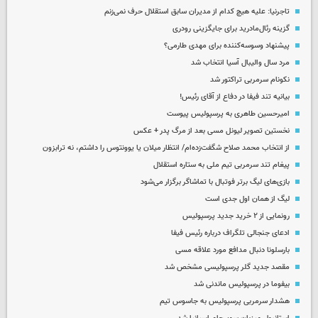
تاجرنیا: علیه هیچ کدام از مدیران سابق استقلال حرف نمی‌زنم
گزینه رئال‌مادرید برای جایگزینی رودری
پیشنهاد وسوسه‌کننده برای مهدی طارمی؟
مرد سال والیبال آسیا انتخاب شد
نکونام سرمربی تراکتور شد
بیانیه تند فیفا در دفاع از آقای رئیس!
امیرحسین طاهری به پرسپولیس پیوست
نخستین تصویر لیونل مسی بعد از مرگ پدر + عکس
از انتخاب محمد صلاح شگفت‌زده‌ام/ انتظار میلان یا یوونتوس را داشتم، نه ترابزون
پیغام تند سرمربی تیم ملی به ستاره استقلال
بازی‌های لیگ برتر فوتبال با تماشاگر برگزار می‌شود
لیگ از همان اول جدی است
رونمایی از ۲ خرید جدید پرسپولیس
ادعای جنجالی تلگراف درباره رئیس فیفا
بارسلونا دنبال مدافع مورد علاقه مسی
مقصد جدید گلر پرسپولیسی مشخص شد
بیفوما در پرسپولیس ماندنی شد
هشدار سرمربی پرسپولیس به جاسوس تیم