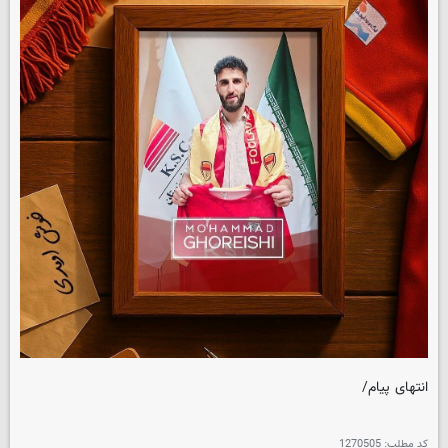
انتهای پیام/
کد مطلب:
1270505