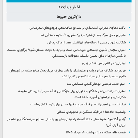
اخبار پربازدید
داغ‌ترین خبرها
تاکید معاون عمرانی استانداری بر تسریع ساماندهی ورودی‌های بندرعباس
ماجرای جعل مرگ بعد از شلیک به یک شهروند/ متهم دستگیر شد
شکایت لیونل مسی از رسانه‌های آرژانتینی بعد از مرگ پدرش
اموال سازمان تأمین اجتماعی حق‌الناس است و نباید به دولت منتقل شود/ برگزاری نشست
با رئیس سازمان برای تعیین تکلیف معوقات بازنشستگی
اوکراین: دو لانچر اس-۴۰۰ را زدیم
فریدزاده: شکاف میان دولت و هنرمندان را باید برطرف می‌کردیم/ میخواستیم در شهرهای
بالای صدهزار نفر سالن سینما تاسیس کنیم؛ نشد
تیم جدید مرتضی پورعلی‌گنجی مشخص شد
امتیازات پشت پرده واشنگتن به ایران برای بازگشایی تنگه هرمز / عربستان متوجه
ناکارامدی چتر امنیتی آمریکا شده است
نیکزاد: مسیر تعیین‌شده در تنگه هرمز، تنها مسیر برای تردد کشتی‌هاست
وضعیت جاده‌ها / ترافیک سنگین در محورهای شمالی
آزادی آکادمیک شرط بقای دانشگاه‌ها/ رتبه‌بندی‌های بین‌المللی مبنای سیاست‌گذاری علم در
ایران قرار نگیرد
قیمت طلا، سکه و دلار دوشنبه ۱۹ مرداد ۱۴۰۵