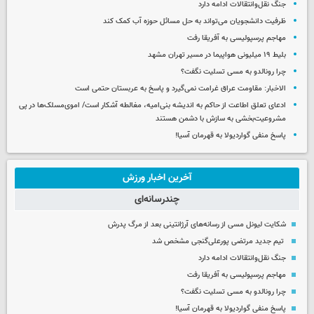
جنگ نقل‌وانتقالات ادامه دارد
ظرفیت دانشجویان می‌تواند به حل مسائل حوزه آب کمک کند
مهاجم پرسپولیسی به آفریقا رفت
بلیط ۱۹ میلیونی هواپیما در مسیر تهران مشهد
چرا رونالدو به مسی تسلیت نگفت؟
الاخبار: مقاومت عراق غرامت نمی‌گیرد و پاسخ به عربستان حتمی است
ادعای تعلق اطاعت از حاکم به اندیشه بنی‌امیه، مغالطه آشکار است/ اموی‌مسلک‌ها در پی
مشروعیت‌بخشی به سازش با دشمن هستند
پاسخ منفی گواردیولا به قهرمان آسیا!
آخرین اخبار ورزش
چندرسانه‌ای
شکایت لیونل مسی از رسانه‌های آرژانتینی بعد از مرگ پدرش
تیم جدید مرتضی پورعلی‌گنجی مشخص شد
جنگ نقل‌وانتقالات ادامه دارد
مهاجم پرسپولیسی به آفریقا رفت
چرا رونالدو به مسی تسلیت نگفت؟
پاسخ منفی گواردیولا به قهرمان آسیا!