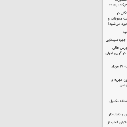
 اسکورت
ارگشا باشد؟
ستگان در
رداخت معوقات و
خورد می‌شود؟
ید
چهره سینمایی
موزش عالی
در گروی اجرای
قیمت گوشی سامسونگ و آیفون شنبه ۱۷ مرداد
ون مهریه و
مجلس
 منطقه تکمیل
و دنباله‌دار
توای فاخر، از