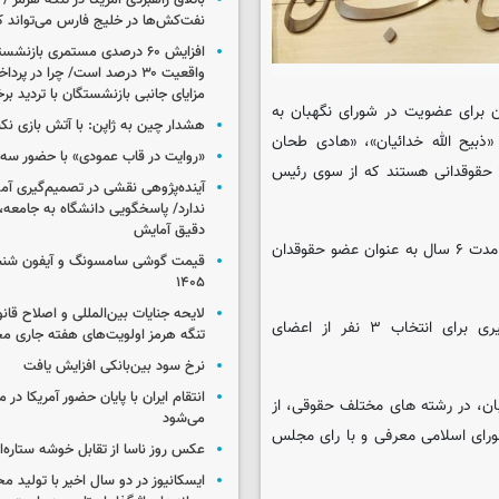
باتلاق راهبردی آمریکا در تنگه هرمز /
نفت‌کش‌ها در خلیج فارس می‌تواند ک
افزایش ۶۰ درصدی مستمری‌ بازنش
واقعیت ۳۰ درصد است/ چرا در پ
مزایای جانبی بازنشستگان با تردید بر
ی از معرفی ۶ حقوقدان برای عضویت در شورای نگهبان به
هشدار چین به ژاپن: با آتش بازی نکن
ذبیح الله خدائیان»، «هادی طحان
«روایت در قاب عمودی» با حضور سه 
نظیف»، «محمدرضا صارمی»، «غلام‌رضا مولابیگی» و «محمدرضا صابر» ۶ حقوقدانی هستند که از سوی رئیس
آینده‌پژوهی نقشی در تصمیم‌گیری آ
ندارد/ پاسخگویی دانشگاه به جامعه، 
دقیق آمایش
وی افزود: بر این اساس از میان این افراد ۳ نفر با رأی نمایندگان برای مدت ۶ سال به عنوان عضو حقوقدان
۱۴۰۵
لایحه جنایات بین‌المللی و اصلاح قان
سخنگوی هیأت رئیسه مجلس اظهار کرد: پایان هفته جاری، رای‌گیری برای انتخاب ۳ نفر از اعضای
تنگه هرمز اولویت‌های هفته جاری 
نرخ سود بین‌بانکی افزایش یافت
انتقام ایران با پایان حضور آمریکا در
ای نگهبان، در رشته‌ های‏ مختلف‏ حقوقی‏، از
می‌شود
شورای‏ اسلامی معرفی‏ و با رای‏ مجلس‏
عکس روز ناسا از تقابل خوشه ستاره‌ای 
ایسکانیوز در دو سال اخیر با تولید مح