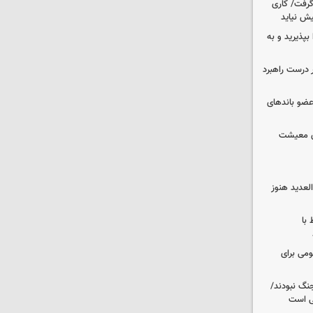
 گرفت/ کاری
ش نیاید
بپذیرید و به
 درست راهبرد
ت اطلاعات: ۲۱ عامل موساد و ۴ عضو باندهای
ای معیشت
لعدید هنوز
 با
ومی برای
نگ نبودند/
لی است