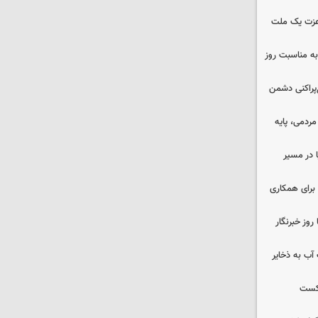
 عزت یک ملت
به مناسبت روز
غ‌پراکنی دشمن
ردمی، پایه
ا در مسیر
برای همکاری
وز خبرنگار
عت آب به ذخایر
شکست