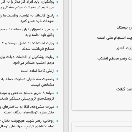
پزشکیان: باید افراد کارآمدتر را به کار
می کنیم در معیشت مردم مشکلی پی
پاسخ قالیباف به ترامپ: واقعیت‌ها را 
تعهدات خود عمل کنید
ن نیستند
ربیعی: دلسوزان ایران معتقدند مسیر
وفاق باید ادامه یابد
قویت انسجام ملی است
وزار
ارت کشور
مسلح بازداشت شدند
روایت پزشکیان از اقدامات دولت بر
ت رهبر معظم انقلاب
مردم امشب منتشر می‌شود
ارتش کاملا آماده است
وضعیت سه خلبان عملیات حمله به ا
مشخص نیست
اهد گرفت
سپاه: ۸ شرور مسلح شاخص و مرتبط
گروهک‌های تروریستی دستگیر شدند
میراث مشروطه، اتکا به ساختارهای ب
خنثی‌سازی توطئه‌های بیگانه است
روحانی: رهبر شهید هیچ‌وقت دنبال ج
تمام ادعاهای ترامپ، حرف‌های توخا