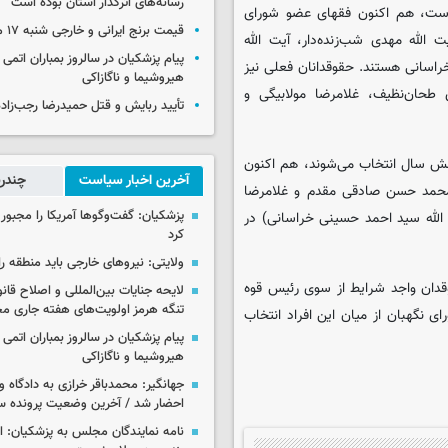
رسانه‌های اثرگذار استان بوده است
دان است، هم اکنون فقهای عضو شورای
قیمت برنج ایرانی و خارجی شنبه ۱۷ مرداد ۱۴۰۵
الله مهدی شب‌زنده‌دار، آیت الله
پیام پزشکیان در سالروز بمباران اتمی 
راسانی هستند. حقوقدانان فعلی نیز
هیروشیما و ناگازاکی
حان‌نظیف، غلامرضا مولابیگی و
تأیید ربایش و قتل حمیدرضا رجب‌زاده
شش سال انتخاب می‌شوند، هم اکنون
آخرین اخبار سیاست
چندرس
حمد حسن صادقی مقدم و غلامرضا
پزشکیان: گفت‌وگوها آمریکا را مجبور
ت الله سید احمد حسینی خراسانی) در
کرد
ولایتی: نیروهای خارجی باید منطقه را
هاد از سوی رهبر انقلاب انتخاب می شوند، همچنین ۶ حقوقدان واجد شرایط از سوی رئیس قوه
لایحه جنایات بین‌المللی و اصلاح قان
تنگه هرمز اولویت‌های هفته جاری 
 و نهایتا ۳ عضو حقوقدان شورای نگهبان از میان این افراد انتخاب
پیام پزشکیان در سالروز بمباران اتمی 
هیروشیما و ناگازاکی
جهانگیر: محمدباقر خرازی به دادگاه و
احضار شد / آخرین وضعیت پرونده سا
نامه نمایندگان مجلس به پزشکیان: 