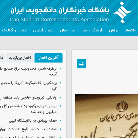
اقتصاد
ورزش
فرهنگ و هنر
بین الملل
علم و فناوری
عکس و گرافیک
آخرین اخبار
اخبار پربازدید
دا
برطرف شدن محدودیت‌ برق صنایع طی
آینده
پزشکیان: گفت‌وگوها آمریکا را مجبور
کرد
ولایتی: نیروهای خارجی باید منطقه را
میلیون واحد شد
حمله پهپادی به پالایشگاه لیبی
هشدار نسبت به وقوع تندباد در تهرا