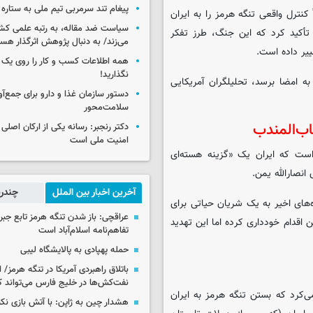
پیغام تند سرمربی تیم ملی به ستاره 
 کنترل واقعی تنگه هرمز را به ایران
سیاست ضد مقاله، به رتبه علمی کش
 تأکید کرد که این جنگ، طرز تفکر
می‌زند/ به دنبال پژوهش اثرگذار هس
غییر داده است.
همه اطلاعات کسب‌ و کار را روی ی
نگذارید!
ه امضا برسد، تحلیلگران آمریکایی
سلامت‌محور
اب‌المندب
دکتر رنجبر: رسانه یکی از ارکان اصلی
امنیت ملی است
 است که ایران یک «گزینه هسته‌ای
انصارالله یمن.
آخرین اخبار بین الملل
چندرس
‌های اخیر به یک شریان حیاتی برای
عراقچی: باز شدن تنگه هرمز تابع جب
ن اقدام خودداری کرده اما این تهدید
تفاهم‌نامه اسلام‌آباد است
حمله پهپادی به پالایشگاه لیبی
باتلاق راهبردی آمریکا در تنگه هرمز/
نفت‌کش‌ها در خلیج فارس می‌تواند ک
‌کرد که بستن تنگه هرمز به ایران
هشدار چین به ژاپن: با آتش بازی نکن