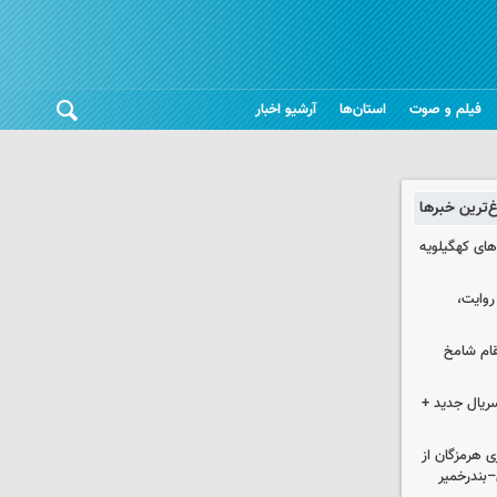
فیلم و صوت
استان‌ها
آرشیو اخبار
غ‌ترین خبرها
های کهگیلویه
 روایت،
قام شامخ
سریال جدید +
ی هرمزگان از
–بندرخمیر