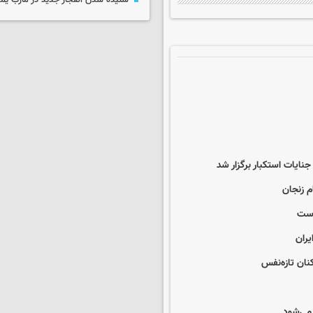
شنیده شدن انفجار جدید در مأرب یم
یات استکبار برگزار شد
م زنجان
است
یران
ان تازه‌نفس