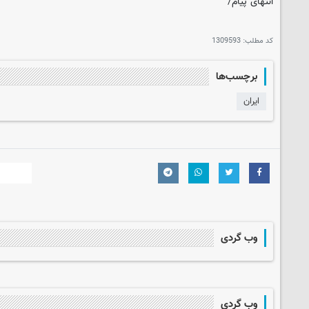
انتهای پیام/
کد مطلب:
1309593
برچسب‌ها
ایران
وب گردی
وب گردی