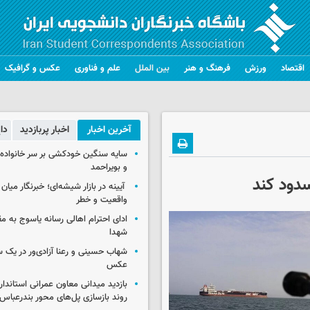
اقتصاد
ورزش
فرهنگ و هنر
بین الملل
علم و فناوری
عکس و گرافیک
آخرین اخبار
اخبار پربازدید
دا
سایه سنگین خودکشی بر سر خانواده‌
و بویراحمد
سدود کند
آیینه در بازار شیشه‌ای؛ خبرنگار میان
واقعیت و خطر
ادای احترام اهالی رسانه یاسوج به م
شهدا
شهاب حسینی و رعنا آزادی‌ور در یک 
عکس
بازدید میدانی معاون عمرانی استاندار
روند بازسازی پل‌های محور بندرعباس