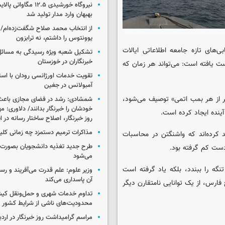
نیروگاه خورشیدی ۱۲.۵ مگا
بهبهان وارد مدار تولید شد
از انتخاب محمد صلاح شگفت‌زده‌ام/ ان
یوونتوس را داشتم، نه ترابزون
ی‌های تازه جامعه اطلاعاتی ایالات
تشکیل شعبه ویژه رسیدگی به مسائ
خبرنگاران در خوزستان
ت یافته است: می‌تواند هر زمان که
تقویت خدمات اورژانسی رودان با است
آمبولانس در جغین
تر از هر بمب اتمی» توصیف می‌شود،
شمشادی: رشد در فضای مجازی باعث
خودشان را خبرنگار بدانند/ دلاوری: م
آینده ایجاد کرده است.
روز خبرنگار، اصلاح ساختار رسانه در 
مذاکرات ترمیم دستمزد چه زمانی کلی
د کرده‌اند که واشنگتن در محاسبات
طرح جدید تغذیه دانشجویان بصورت مر
 دست کم گرفته بود.
می‌شود
تنگه را ببندد، بلکه یاد گرفته است
وزیر علوم: علم قدرت می‌آفریند و رس
آن پاسداری می‌کند
ارس، از یک توانایی نامتقارن دیگر
تداوم خدمات شهری و حمل‌ونقل کیش
محدودیت‌های ناشی از شرایط کشور
مراسم گرامیداشت روز خبرنگار در اردب