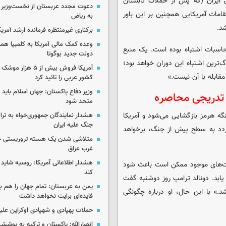
 ایران (که پس از حملات تابستان
دعوت مجدد عربستان از نخست‌وزیر ع
قامات آمریکایی همچنین بر این باور
به ریاض
شد.
برکناری غیرمنتظره فرمانده ارشد آمریکا
وعده کمک مالی آمریکا به کلمبیا همزما
سبات اشتباه بوده است. یک منبع
دولت جدید بوگوتا
‌ترین اشتباه این دوران خواهد بود؛
آمریکا فروش بیش از ۵ 
قابله با آن نیست.»
کشور عربی را تائید کرد
وزیر دفاع پاکستان: جهان اسلام باید در
 تدریجی محاصره
متحد شود
ه هرمز بازگشایی می‌شود و آمریکا
هشدار نمایندگان جمهوری‌خواه به ترا
جنگ علیه ایران
ردد به سطح پیش از جنگ، برخواهد
متلاشی شدن یک هسته تروریستی خ
غرب عراق
هشدار اطلاعاتی آمریکا: روسیه شاید ب
یت‌های موجود ممکن است باعث شود
کند
ه یابد. دونالد ترامپ روز دوشنبه گفت
یمن به عربستان: تمام جهان را هم 
.» با این حال، او درباره چگونگی
فایده‌ای برایت نخواهد داشت
حملات پهپادی و شهپادی اوکراین علی
انصارالله: پاکستان و ترکیه به پوششی