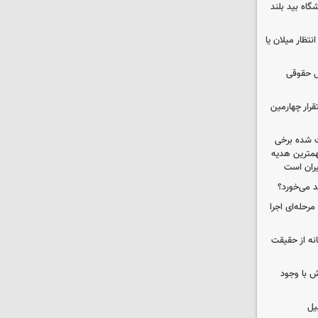
واتی پالایشگاه بید بلند
تظار میلان یا
ل حقوقی
قرار چهارمین
 شده برخی
همترین هدیه‌
ایران است
د می‌خورد؟
حله‌ای اجرا
انه از حقیقت
 با وجود
یل