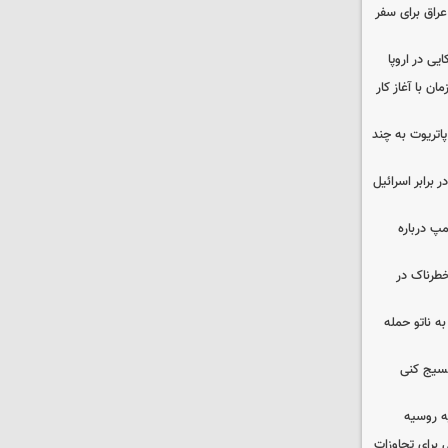
راق برای سفر
یی در اروپا
ن با آغاز کار
هزار موشک پاتریوت به چند
 برابر اسرائیل
مپ درباره
طرناک در
ه ناتو حمله
بسیج کنی
ه روسیه
 برای تجاوزات