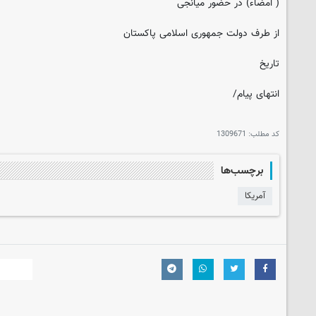
( امضاء) در حضور میانجی
از طرف دولت جمهوری اسلامی پاکستان
تاریخ
انتهای پیام/
کد مطلب:
1309671
برچسب‌ها
آمریکا