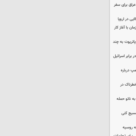
راق برای سفر
یی در اروپا
ن با آغاز کار
هزار موشک پاتریوت به چند
 برابر اسرائیل
مپ درباره
طرناک در
ه ناتو حمله
بسیج کنی
ه روسیه