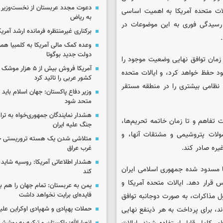
دعوت مجدد عربستان از نخست‌وزیر ع
الات متحده آمریکا به اهمیت اساسی
به ریاض
 رسیدگی فوری به این موضوعات در
برکناری غیرمنتظره فرمانده ارشد آمریکا
وعده کمک مالی آمریکا به کلمبیا همزما
دولت جدید بوگوتا
ا زمان توافق نهایی وضعیت موجود را
آمریکا فروش بیش از ۵ 
د حفظ خواهد کرد، و ایالات متحده
کشور عربی را تائید کرد
 نظامی بیشتری را در منطقه مستقر
وزیر دفاع پاکستان: جهان اسلام باید در
متحد شود
هشدار نمایندگان جمهوری‌خواه به ترا
شت تفاهم و تا زمان خاتمه تحریم‌ها،
جنگ علیه ایران
صولات پتروشیمی و مشتقات آنها، و
متلاشی شدن یک هسته تروریستی خ
یره صادر کند.
غرب عراق
هشدار اطلاعاتی آمریکا: روسیه شاید ب
 یا مسدود شده جمهوری اسلامی ایران
کند
 قرار دهد. ایالات متحده آمریکا و
یمن به عربستان: تمام جهان را هم 
فایده‌ای برایت نخواهد داشت
ل مذاکرات، به صورت دوجانبه توافق
، برای پرداخت به هر ذینفع نهایی
حملات پهپادی و شهپادی اوکراین علی