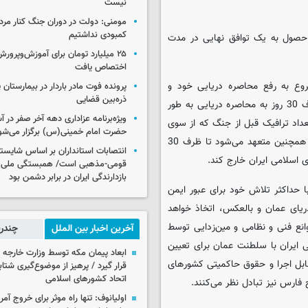
نیست
مومنی: دولت در دوران جنگ کنار مردم
کمبودی نداشتیم
 و حصول به یک توافق نهایی در مدت
۲۵ میلیارد تومان برای آموزش‌وپرو
اختصاص یافت
شروع به رفع محاصره دریایی خود و
پرونده فوت مادر باردار در بیمارستان پ
ذره‌بین قضایی
هرگونه مزاحمت یا ممانعت علیه جمهوری اسلامی ایران می‌کند، و ظرف 30 روز به محاصره دریایی به طور
ویژه‌برنامه عزاداری دهه آخر صفر در
داد ترافیک قبل از جنگ که از سوی
حضرت امام خمینی(س) برگزار می‌شو
جمهوری اسلامی ایران برقرار می‌شود، خواهد بود. ایالات متحده آمریکا همچنین متعهد می‌شود تا ظرف 30
انتصابات استانداران بر اساس شایست
ی اسلامی ایران خارج کند.
قومی-مذهبی است/ همبستگی ملی،
بازدارندگی ایران در برابر دشمن بود
با حداکثر تلاش خود برای عبور ایمن
 روز، از خلیج فارس به دریای عمان و بالعکس، اتخاذ خواهد
انع فنی و نظامی و مین‌زدایی توسط
آخرین اخبار بین الملل
چندرس
 جمهوری اسلامی ایران با سلطنت عمان برای تعیین
ابعاد پیمان مکه توسط وزارت خارجه 
قابل اجرا و حقوق حاکمیتی کشورهای
قرار گیرد / پرهیز از موضوع‌گیری شتاب
اتحاد کشورهای اسلامی
فارس نیز تبادل نظر می‌کنند.
اولیانوف: تنها راه موثر برای خروج آمر