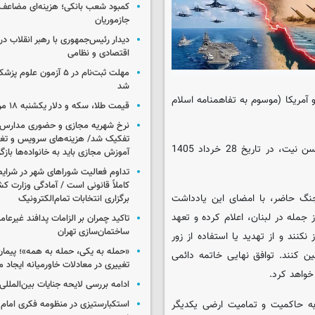
کمبود شعب بانکی؛ هزینه‌ای مضاعف
جازموریان
دیدار رئیس‌جمهوری با رهبر انقلاب در
اقتصادی و نظامی
مهلت ثبت‌نام در ۵ آزمون عل
شد
 آمریکا (موسوم به تفاهمنامه اسلام
قیمت طلا، سکه و دلار یکشنبه ۱۸ مرداد ۱۴۰۵
نرخ شهریه مجازی و حضوری مدارس غ
تفکیک شد/ هزینه‌های سرویس و تغذی
جمهوری اسلامی ایران و ایالات متحده آمریکا، به طور مشترک و با حسن نیت، در تاریخ 28 خرداد 1405
آموزش مجازی باید به خانواده‌ها بازگ
تداوم فعالیت شوراهای شهر در شرای
کاملاً قانونی است / آمادگی وزارت کش
 جنگ حاضر، با امضای این یادداشت
برگزاری انتخابات تمام‌الکترونیک
 جمله در لبنان، اعلام کرده و تعهد
تاکید چمران بر الزامات پدافند غیرعام
ساختمان‌سازی تهران
نند و از تهدید یا استفاده از زور
«حمله به یکی، حمله به همه»؛ پیما
ن کنند. توافق نهایی خاتمه دائمی
تغییری در معادلات خاورمیانه ایجاد م
 خواهد کرد.
ادامه بررسی لایحه جنایات بین‌الملل
 به حاکمیت و تمامیت ارضی یکدیگر
استکبارستیزی در منظومه فکری امام