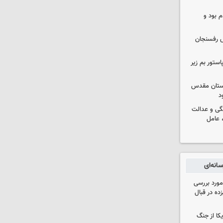
 بود و
رش رفسنجان
استور بم زیر
 آستان مقدس
د
گی و عدالت
 عامل
انه‌ای
مورد بررسی
زده در قبال
یکا از جنگ