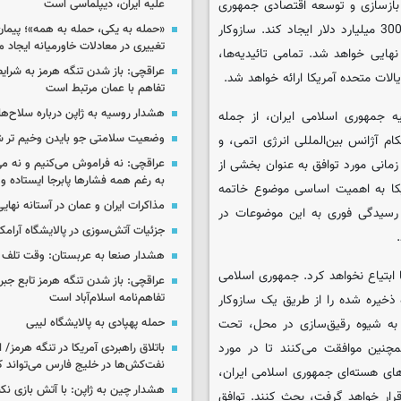
ی بازسازی و توسعه اقتصادی جمهوری
علیه ایران، دیپلماسی است
اسلامی ایران یک برنامه قطعی مورد توافق طرفین را با تامین حداقل 300 میلیارد دلار ایجاد کند. سازوکار
«حمله به یکی، حمله به همه»؛ پیما
تغییری در معادلات خاورمیانه ایجاد م
 این برنامه، به عنوان بخشی از توافق نهایی ظرف 60 روز نهایی خواهد شد. تمامی تائیدیه‌ها،
عراقچی: باز شدن تنگه هرمز به شرایط
الات متحده آمریکا ارائه خواهد شد.
تفاهم با عمان مرتبط است
هشدار روسیه به ژاپن درباره سلاح‌ه
لیه جمهوری اسلامی ایران، از جمله
وضعیت سلامتی جو بایدن وخیم تر 
 آژانس بین‌المللی انرژی اتمی، و
ه زمانی مورد توافق به عنوان بخشی از
عراقچی: نه فراموش می‌کنیم و نه می
به رغم همه فشارها پابرجا ایستاده و
ریکا به اهمیت اساسی موضوع خاتمه
مذاکرات ایران و عمان در آستانه نها
 رسیدگی فوری به این موضوعات در
جزئیات آتش‌سوزی در پالایشگاه آرام
هشدار صنعا به عربستان: وقت تلف ن
ا ابتیاع نخواهد کرد. جمهوری اسلامی
عراقچی: باز شدن تنگه هرمز تابع جب
تفاهم‌نامه اسلام‌آباد است
 ذخیره شده را از طریق یک سازوکار
مطابق با برنامه زمانی مندرج در بند 7، حداقل به شیوه رقیق‌سازی در محل، تحت
حمله پهپادی به پالایشگاه لیبی
چنین موافقت می‌کنند تا در مورد
باتلاق راهبردی آمریکا در تنگه هرمز/
نفت‌کش‌ها در خلیج فارس می‌تواند ک
ای هسته‌ای جمهوری اسلامی ایران،
هشدار چین به ژاپن: با آتش بازی نکن
ار خواهد گرفت، بحث کنند. توافق