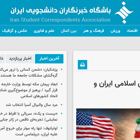
اقتصاد
ورزش
فرهنگ و هنر
بین الملل
علم و فناوری
عکس و گرافیک
آخرین اخبار
اخبار پربازدید
دا
پزشکیان: دشمن کسانی را ترور می‌کن
گره‌گشای مشکلات جامعه ما هستند
اسلامی ایران و
ابعاد پیمان مکه توسط وزارت خارجه 
قرار گیرد / پرهیز از موضوع‌گیری شتاب
اتحاد کشورهای اسلامی
مرد سال والیبال آسیا انتخاب شد
«بیست و یک»، سریالی با افراط در 
نمایشی/ تجربه‌ای ناقص در ژانر جنای
اولیانوف: تنها راه موثر برای خروج آمر
علیه ایران، دیپلماسی است