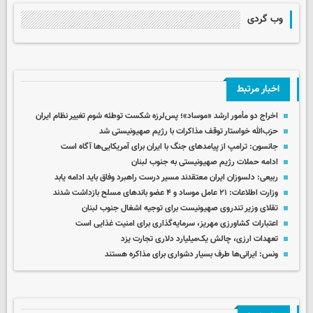
وب گردی
اخبار مرتبط
اخراج دو مأمور ارشد «موساد»؛ پس‌لرزه شکست توطئه شوم تغییر نظام ایران
حزب‌الله خواستار توقف مذاکرات با رژیم صهیونیستی شد
جانسون: ترامپ از پیامدهای جنگ با ایران برای آمریکایی‌ها آگاه است
ادامه حملات رژیم صهیونیستی به جنوب لبنان
ربیعی: دلسوزان ایران معتقدند مسیر درست راهبرد وفاق باید ادامه یابد
وزارت اطلاعات: ۲۱ عامل موساد و ۴ عضو باندهای مسلح بازداشت شدند
تقلای وزیر تندروی صهیونیست برای توجیه اشغال جنوب لبنان
اعتبارات کشاورزی مهریز، سرمایه‌گذاری برای امنیت غذایی است
تعهدات ارزی، چالش یک‌میلیارد دلاری تجارت یزد
ونس: ایرانی‌ها طرف بسیار دشواری برای مذاکره هستند