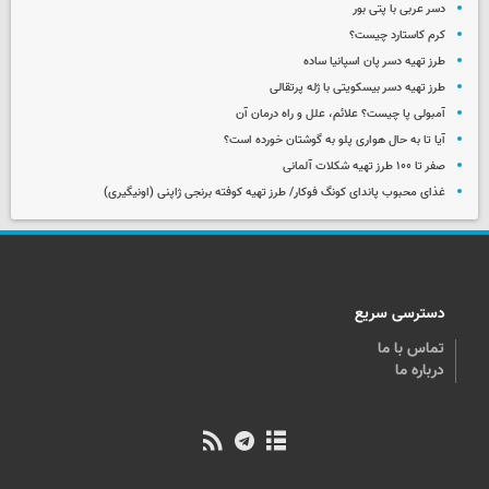
دسر عربی با پتی بور
کرم کاستارد چیست؟
طرز تهیه دسر پان اسپانیا ساده
طرز تهیه دسر بیسکویتی با ژله پرتقالی
آمبولی پا چیست؟ علائم، علل و راه درمان آن
آیا تا به حال هواری پلو به گوشتان خورده است؟
صفر تا ۱۰۰ طرز تهیه شکلات آلمانی
غذای محبوب پاندای کونگ فوکار/ طرز تهیه کوفته برنجی ژاپنی (اونیگیری)
دسترسی سریع
تماس با ما
درباره ما