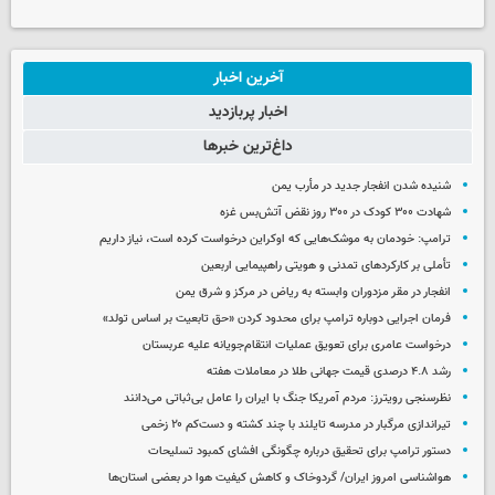
آخرین اخبار
اخبار پربازدید
داغ‌ترین خبرها
شنیده شدن انفجار جدید در مأرب یمن
شهادت ۳۰۰ کودک در ۳۰۰ روز نقض آتش‌بس غزه
ترامپ: خودمان به موشک‌هایی که اوکراین درخواست کرده است، نیاز داریم
تأملی بر کارکردهای تمدنی و هویتی راهپیمایی اربعین
انفجار در مقر مزدوران وابسته به ریاض در مرکز و شرق یمن
فرمان اجرایی دوباره ترامپ برای محدود کردن «حق تابعیت بر اساس تولد»
درخواست عامری برای تعویق عملیات انتقام‌جویانه علیه عربستان
رشد ۴.۸ درصدی قیمت جهانی طلا در معاملات هفته
نظرسنجی رویترز: مردم آمریکا جنگ با ایران را عامل بی‌ثباتی می‌دانند
تیراندازی مرگبار در مدرسه‌ تایلند با چند کشته و دست‌کم ۲۰ زخمی
دستور ترامپ برای تحقیق درباره چگونگی افشای کمبود تسلیحات
هواشناسی امروز ایران/ گردوخاک و کاهش کیفیت هوا در بعضی استان‌ها