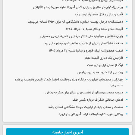
قیمت برنج ایرانی و خارجی شنبه ۱۷ مرداد ۱۴۰۵
پیام پزشکیان در سالروز بمباران اتمی آمریکا علیه هیروشیما و ناگازاکی
تأیید ربایش و قتل حمیدرضا رجب‌زاده
«میشیگان» درحال پوست اندازی/ دانشگاهی که برای ۲۰۵۰ نسخه می‌پیچد
قیمت طلا و سکه و دلار شنبه ۱۷ مرداد ۱۴۰۵
پایان هفتمین سوگواره ملی تئاتر میدانی و تعزیه اربعین حسینی
حذف دانشگاه‌های ایران از «تایمز» بخاطر تحریم‌های مالی بود
قیمت محصولات ایران‌خودرو و سایپا شنبه ۱۷ مرداد ۱۴۰۵
افزایش یک دلاری قیمت نفت
لیگ از همان اول جدی است
رونمایی از ۲ خرید جدید پرسپولیس
جهانگیر: محمدباقر خرازی به دادگاه ویژه روحانیت احضار شد / آخرین وضعیت پرونده
ساعدی‌نیا
دعوت مجدد عربستان از نخست‌وزیر عراق برای سفر به ریاض
ادعای جنجالی تلگراف درباره رئیس فیفا
صنعت و معدن باید در اولویت جهاددانشگاهی استان باشد
برکناری غیرمنتظره فرمانده ارشد آمریکایی در اروپا
آخرین اخبار جامعه