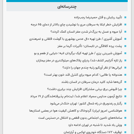
چندرسانه‌ای
تأیید ربایش و قتل حمیدرضا رجب‌زاده
افزایش خطر ابتلا به سرطان مری با نوشیدن چای بالاتر از دمای ۶۵ درجه
آیا میوه و عسل به بزرگ‌تر شدن مغز انسان کمک کردند؟
آموزش آشپزی / طرز تهیه دال عدس بوشهری با گوشت قلقلی و تمرهندی
پشت پرده کلافگی در تابستان؛ تأثیرات گرما بر مغز
آموزش شیرینی پزی / طرز تهیه کیک برگردان انبه؛ دنیایی از طعم و بو
راز تازه آلزایمر کشف شد/ ردپای پلاک‌های میتوکندری در مغز بیماران
ایرانی‌ها از نظر آی‌کیو رتبه چندم جهان را دارند؟
هندوانه یا طالبی؛ کدام‌ میوه برای کنترل قند خون بهتر است؟
گربه‌ها شاید کلید درمان سرطان در انسان باشند
چرا قبوض برق برخی مشترکان افزایش چند برابری داشت؟
نتایج آزمون مدارس سمپاد اعلام شد/ ثبت‌نام پذیرفته‌شدگان از ۱۹ مرداد
رگبار و رعدوبرق در راه شمال کشور؛ تهران خنک‌تر می‌شود
هواشناسی امروز ایران/ گردوخاک و کاهش کیفیت هوا در بعضی استان‌ها
سامانه‌های تامین اجتماعی بدون قطعی و اختلال در دسترس است
وزش باد شدید تا شنبه در تهران ادامه دارد
توقیف ۱۷۲ دستگاه خودروی لوکس و آپارتمان