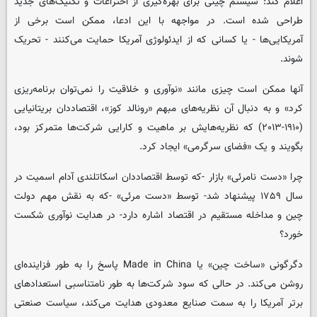
اعلام کند: سیستم چینی برای بهره‌گیری از اختراعات و تکنیک‌های جدید
طراحی شده است. در مواجهه با این ادعا، ممکن است برخی از
آمریکایی‌ها - یا کسانی که از ایدئولوژی آمریکا حمایت می‌کنند - تحریک
شوند.
آنها ممکن است چیزی مانند «نوآوری و خلاقیت را نمی‌توان برنامه‌ریزی
کرد» و به دنبال آن نظریه‌های مبهم «رونالد کوز»، اقتصاددان بریتانیایی
(۱۹۱۰-۲۰۱۳) که نظریه‌هایش بر ماهیت و کارایی شرکت‌ها متمرکز بود،
بگویند و یک «فضای سرگرمی» ایجاد کرد.
چرا «دست نامرئی» بازار -که توسط اقتصاددان اسکاتلندی آدام اسمیت در
سال ۱۷۵۹ پیشنهاد شد- توسط «دست مرئی» -که به نقش مهم دولت
چین و مداخله مستقیم در اقتصاد اشاره دارد- در هدایت نوآوری شکست
خورد؟
دگرگونی «ساخت چین» یا Made in China پاسخ را به طور فزاینده‌ای
روشن می‌کند. در حالی که سود شرکت‌ها به طور نامتناسبی استعدادهای
برتر آمریکا را به سمت صنایع معدودی هدایت می‌کند، سیاست صنعتی