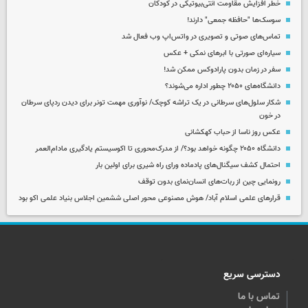
خطر افزایش مقاومت آنتی‌بیوتیکی در کودکان
سوسک‌ها "حافظه جمعی" دارند!
تماس‌های صوتی و تصویری در واتس‌اپ وب فعال شد
سیاره‌ای صورتی با ابرهای نمکی + عکس
سفر در زمان بدون پارادوکس ممکن شد!
دانشگاه‌های ۲۰۵۰ چطور اداره می‌شوند؟
شکار سلول‌های سرطانی در یک تراشه کوچک/ نوآوری مهمت تونر برای دیدن ردپای سرطان
در خون
عکس روز ناسا از حباب کهکشانی
دانشگاه ۲۰۵۰ چگونه خواهد بود؟/ از مدرک‌محوری تا اکوسیستم یادگیری مادام‌العمر
احتمال کشف سیگنال‌های پادماده ورای راه شیری برای اولین بار
رونمایی چین از ربات‌های انسان‌نمای بدون توقف
قرارهای علمی اسلام آباد/ هوش مصنوعی محور اصلی ششمین اجلاس بنیاد علمی اکو بود
دسترسی سریع
تماس با ما