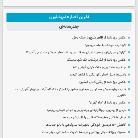
آخرین اخبار علم‌وفناوری
چندرسانه‌ای
عکس روز ناسا از ظاهر شبح‌وار حلقه زحل
فردا یک موشک به ماه می‌خورد
گزارش سی‌ان‌ان از ضربه ایران به قلب زیرساخت‌های هوش مصنوعی آمریکا
عکس روز ناسا از گذر پرشتاب یک شهاب‌سنگ
چند راه‌ ساده برای خنک کردن گوشی داغ
ژاپنی‌ها دلیل اصلی کوررنگی را کشف کردند
عکس روز ناسا از رنگین‌کمان آتشین!
نباید درباره هوش مصنوعی هیجان‌زده شویم/ تمرکز دانشگاه آینده بر ارزش‌آفرینی؛ نه
فناوری
عکس روز ناسا از "ماه گوزن"
برخی از بهترین نرم‌افزارهای ویندوز برای انجام کارهای روزمره
چاقی شکمی خطر سکته قلبی را افزایش می‌دهد
کاهش ۵۰ درصدی خوردگی تجهیزات نیروگاهی با نانو حباب‌ها
مصرف روزانه مولتی‌ویتامین در حفظ تحرک سالمندان موثر است