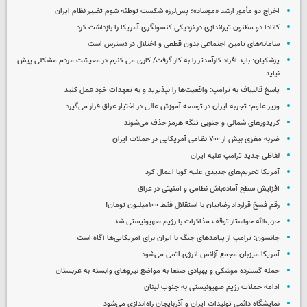
اخراج دو مأمور ارشد «موساد»؛ پس‌لرزه شکست توطئه شوم تغییر نظام ایران
کانادا دو مظنون تیراندازی در نزدیکی کنسولگری آمریکا را بازداشت کرد
سامانه‌های تامین اجتماعی بدون قطعی و اختلال در دسترس است
پزشکیان: باید افراد کارآمدتر را به کار گرفت/ کاری می کنیم در معیشت مردم مشکلی پیش
نیاید
پاسخ قالیباف به ترامپ: واقعیت‌ها را بپذیرید و به تعهدات خود عمل کنید
وزیر علوم: تجربه ایران در توسعه آموزش عالی در اختیار عراق قرار می‌گیرد
کریدورهای شمالی و جنوبی تنگه هرمز حذف می‌شوند
ضربه مغزی بیش از ۷۰۰ نظامی آمریکایی در حملات ایران
لفاظی جدید ترامپ علیه ایران
آمریکا تحریم‌های جدیدی علیه کوبا اعمال کرد
افزایش سطح آماده‌باش نظامی و امنیتی در عراق
رقم فسخ قرارداد رضاییان با استقلال فقط ۱۰۰میلیون تومان!
حزب‌الله خواستار توقف مذاکرات با رژیم صهیونیستی شد
جانسون: ترامپ از پیامدهای جنگ با ایران برای آمریکایی‌ها آگاه است
آمریکا میزبان مجمع آژانس انرژی اتمی می‌شود
حمله گسترده موشکی و پهپادی صنعا به مواضع نیروهای وابسته به عربستان
ادامه حملات رژیم صهیونیستی به جنوب لبنان
نمایشگاه دائمی تولیدات ایران و آذربایجان راه‌اندازی می‌شود