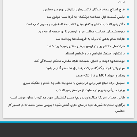
است
طرح اصلاح بیمه رانندگان تاکسی‌های اینترنتی روی میز مجلس
پخش قسمت اول مصاحبه پزشکیان به فردا شب موکول شد
دفتر رهبر انقلاب: ادعای واکنش رهبر انقلاب به نامه رئیس جمهور کذب است
پورجمشیدیان: فعالیت مواکب مرزی اربعین تا روز جمعه ادامه دارد
عارف: تمام بدهی کالابرگ به فروشگاه‌ها پرداخت شد
هیئت‌های دانشجویی در اربعین راهی مقتل رهبر شهید شدند
پزشکیان: استعفا نخواهم داد و خواهم ایستاد
پورمحمدی: دولت بر اجرای تعهدات طرف مقابل، محکم ایستادگی کند
مهاجرانی: تردد از گذرگاه چیلات به عراق ۲۸ صفر آغاز می‌شود
رهگیری پهپاد MQ۹ بر فراز تنگه هرمز
تسهیل تردد اتباع غیرایرانی در اربعین با محوریت دفترچه خادم و تفکیک مرزی
بیانیه خبرگان رهبری در حمایت از مواضع رهبر انقلاب
بقایی: فعلا با آمریکا مذاکره‌ای نداریم/ مسیر کشتیرانی مورد مذاکره با عمان موقت است
برگزاری انتخابات شوراها باید در سال جاری قطعی شود / بررسی مجوز تجمعات در دستور کار
مجلس