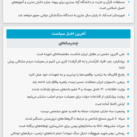
مسابقات قرآن و عترت در دانشگاه آزاد بستری برای پیوند میان دانش مدرن و آموزه‌های
اصیل اسلامی است
شهرستان اسدآباد تا پایان سال جاری به دستگاه سنگ‌شکن دولتی مجهز خواهد شد
آخرین اخبار سیاست
چندرسانه‌ای
علی اکبری: دشمن در مقابل ایران شکست مفتضحانه‌ای خورده است
پزشکیان: باید افراد کارآمدتر را به کار گرفت/ کاری می کنیم در معیشت مردم مشکلی پیش
نیاید
پاسخ قالیباف به ترامپ: واقعیت‌ها را بپذیرید و به تعهدات خود عمل کنید
ربیعی: دلسوزان ایران معتقدند مسیر درست راهبرد وفاق باید ادامه یابد
وزارت اطلاعات: ۲۱ عامل موساد و ۴ عضو باندهای مسلح بازداشت شدند
روایت پزشکیان از اقدامات دولت برای معیشت مردم امشب منتشر می‌شود
ارتش کاملا آماده است
وضعیت سه خلبان عملیات حمله به العدید هنوز مشخص نیست
سپاه: ۸ شرور مسلح شاخص و مرتبط با گروهک‌های تروریستی دستگیر شدند
میراث مشروطه، اتکا به ساختارهای بومی برای خنثی‌سازی توطئه‌های بیگانه است
روحانی: رهبر شهید هیچ‌وقت دنبال جنگ نبودند/ تمام ادعاهای ترامپ، حرف‌های توخالی