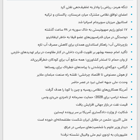
تنگه هرمز، ریاض را وادار به تخفیف‌دهی نفتی کرد
امضای توافق نظامی مشترک میان عربستان، پاکستان و ترکیه
استانبول میزبان سوپرجام اسپانیا شد
۱۷ تجاوز رژیم صهیونیستی به خاک سوریه در ۴۸ ساعت گذشته
دودستگی در میان فدراسیون‌های عضو فیفا به خاطر اینفانتینو
بازچرخانی آب؛ راهکار استانداری همدان برای کاهش مصرف آب تازه
تأکید امام جمعه بوشهر بر تقویت قدرت داخلی در کنار مقاومت در برابر تهدیدهای خارجی
از وان حمام تا استخر کشاورزی؛ همه منابع آب برای کودکان خطرآفرین‌اند
گرگاس، دورگه‌ای رام‌نشدنی با پیامدهای خطرناک برای روستاها
از هوش مصنوعی تا اقتصاد چرخشی؛ نقشه راه صنعت مبلمان ملایر
وحدت ملی جبهه اصلی نبرد در عصر حاضر
آمریکا همکاری‌های نظامی روسیه و چین با کوبا را هدف گرفت
نسخه ترامپ برای 2028؛ حمایت محرمانه از نامزدی جی‌دی ونس
قیمت نفت در بازار جهانی افزایش یافت
شکایت از وزارت دادگستری آمریکا بر سر پرونده اپستین
علی اکبری: دشمن در مقابل ایران شکست مفتضحانه‌ای خورده است
دیدار وزیر علوم با شخصیت‌های سیاسی در عراق
علیپوریان به اردوی تیم ملی والیبال نشسته نرفت!