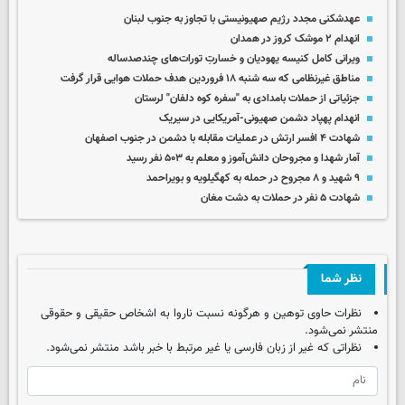
عهدشکنی مجدد رژیم صهیونیستی با تجاوز به جنوب لبنان
انهدام ۲ موشک کروز در همدان
ویرانی کامل کنیسه یهودیان و خسارتِ تورات‌های چندصدساله
مناطق غیرنظامی که سه شنبه ۱۸ فروردین هدف حملات هوایی قرار گرفت
جزئیاتی از حملات بامدادی به "سفره کوه دلفان" لرستان
انهدام پهپاد دشمن صهیونی-آمریکایی در سیریک
شهادت ۴ افسر ارتش در عملیات مقابله با دشمن در جنوب اصفهان
آمار شهدا و مجروحان دانش‌آموز و معلم به ۵۰۳ نفر رسید
۹ شهید و ۸ مجروح در حمله به کهگیلویه و بویراحمد
شهادت ۵ نفر در حملات به دشت مغان
نظر شما
نظرات حاوی توهین و هرگونه نسبت ناروا به اشخاص حقیقی و حقوقی
منتشر نمی‌شود.
نظراتی که غیر از زبان فارسی یا غیر مرتبط با خبر باشد منتشر نمی‌شود.