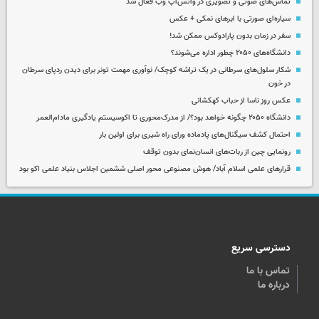
تماس‌های صوتی و تصویری در واتس‌اپ وب فعال شد
سیاره‌ای صورتی با ابرهای نمکی + عکس
سفر در زمان بدون پارادوکس ممکن شد!
دانشگاه‌های ۲۰۵۰ چطور اداره می‌شوند؟
شکار سلول‌های سرطانی در یک تراشه کوچک/ نوآوری مهمت تونر برای دیدن ردپای سرطان
در خون
عکس روز ناسا از حباب کهکشانی
دانشگاه ۲۰۵۰ چگونه خواهد بود؟/ از مدرک‌محوری تا اکوسیستم یادگیری مادام‌العمر
احتمال کشف سیگنال‌های پادماده ورای راه شیری برای اولین بار
رونمایی چین از ربات‌های انسان‌نمای بدون توقف
قرارهای علمی اسلام آباد/ هوش مصنوعی محور اصلی ششمین اجلاس بنیاد علمی اکو بود
دسترسی سریع
تماس با ما
درباره ما