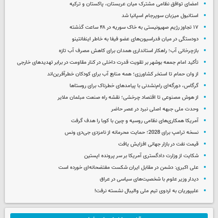
امضای توافق نظامی مشترک میان عربستان، پاکستان و ترکیه
استانبول میزبان سوپرجام اسپانیا شد
۱۷ تجاوز رژیم صهیونیستی به خاک سوریه در ۴۸ ساعت گذشته
دودستگی در میان فدراسیون‌های عضو فیفا به خاطر اینفانتینو
بازچرخانی آب؛ راهکار استانداری همدان برای کاهش مصرف آب تازه
تأکید امام جمعه بوشهر بر تقویت قدرت داخلی در کنار مقاومت در برابر تهدیدهای خارجی
از وان حمام تا استخر کشاورزی؛ همه منابع آب برای کودکان خطرآفرین‌اند
گرگاس، دورگه‌ای رام‌نشدنی با پیامدهای خطرناک برای روستاها
از هوش مصنوعی تا اقتصاد چرخشی؛ نقشه راه صنعت مبلمان ملایر
وحدت ملی جبهه اصلی نبرد در عصر حاضر
آمریکا همکاری‌های نظامی روسیه و چین با کوبا را هدف گرفت
نسخه ترامپ برای 2028؛ حمایت محرمانه از نامزدی جی‌دی ونس
قیمت نفت در بازار جهانی افزایش یافت
شکایت از وزارت دادگستری آمریکا بر سر پرونده اپستین
علی اکبری: دشمن در مقابل ایران شکست مفتضحانه‌ای خورده است
دیدار وزیر علوم با شخصیت‌های سیاسی در عراق
علیپوریان به اردوی تیم ملی والیبال نشسته نرفت!