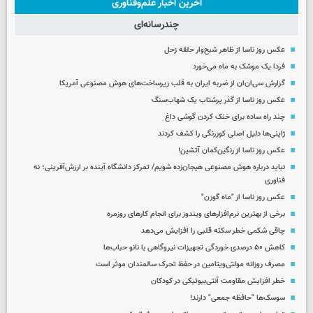
آخرین اخبار علم‌وفناوری
چندرسانه‌ای
عکس روز ناسا از ظاهر شبح‌وار حلقه زحل
فردا یک موشک به ماه می‌خورد
گزارش سی‌ان‌ان از ضربه ایران به قلب زیرساخت‌های هوش مصنوعی آمریکا
عکس روز ناسا از گذر پرشتاب یک شهاب‌سنگ
چند راه‌ ساده برای خنک کردن گوشی داغ
ژاپنی‌ها دلیل اصلی کوررنگی را کشف کردند
عکس روز ناسا از رنگین‌کمان آتشین!
نباید درباره هوش مصنوعی هیجان‌زده شویم/ تمرکز دانشگاه آینده بر ارزش‌آفرینی؛ نه
فناوری
عکس روز ناسا از "ماه گوزن"
برخی از بهترین نرم‌افزارهای ویندوز برای انجام کارهای روزمره
چاقی شکمی خطر سکته قلبی را افزایش می‌دهد
کاهش ۵۰ درصدی خوردگی تجهیزات نیروگاهی با نانو حباب‌ها
مصرف روزانه مولتی‌ویتامین در حفظ تحرک سالمندان موثر است
خطر افزایش مقاومت آنتی‌بیوتیکی در کودکان
سوسک‌ها "حافظه جمعی" دارند!