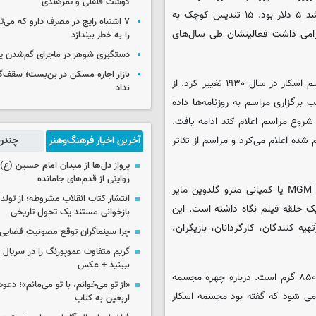
گوشت قلقلی و تمرهندی
تماشاگر برگزار شد. بهای بلیت مراسم بعدی که در هتل میفر برگزار شد ۵ دلار بود. ۱۵ تندیس کوچک به
۷ اشتباه رایج در مصرف دارو که می‌ت
گرامی داشت فعالیتشان طی سال‌های
را به خطر بیندازد
دستگیری شوهر در ماجرای گم‌شدن ی
بازار اجاره مسکن در بن‌بست؛ سقف‌
اسامی برنده‌ها از سه ماه قبل اعلام می‌شد که این رویه در دومین مراسم اسکار در سال ۱۹۳۰ تغییر کرد. از
نداد
و در ۱۰ سال نخست نتایج برای انتشار عمومی در ساعت ۱۱ شب برگزاری مراسم به روزنامه‌ها داده
 شروع مراسم اعلام کند ادامه یافت.
امه‌ای مهر و موم شده اعلام می‌کرد و مراسم از تئاتر
آخرین اخبار فرهنگ‌وهنر
چندرس
پرواز دل‌ها از میدان امام حسین (ع) ت
روایتی از قدم‌های جامانده
مجسمه اسکار که توسط سدریک گیبونز رئیس قسمت طراحی موسسه MGM یا کمپانی مترو گلدوین مایر
انتشار کتاب انقلاب مشروطه؛ از تولد 
 حلقه فیلم نگاه داشته است. این
بازخوانی مستند یک تحول تاریخی
ه کنندگان، کارگردانان، بازیگران،
چرا سینماگران توقع مصونیت قضایی 
گریم متفاوت عموپورنگ را در سریال ج
ببینید + عکس
بلندی مجسمه اسکار ۳۴ سانتی متر و سه میلی متر و وزن آن ۳ کیلو ۸۵۰ گرم است. درباره چهره مجسمه
«از تو می‌خوانم، با تو می‌مانم»؛ دعو
د می شود که گفته بود مجسمه اسکار
اربعین به کتاب