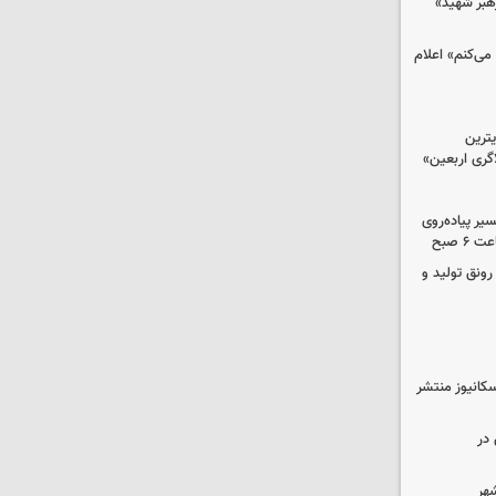
رهبر شهید»
می‌کنم» اعلام
ترین
گری اربعین»
کب در مسیر پیاده‌روی
 صبح
رونق تولید و
کانیوز منتشر
در
شهر