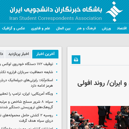
اقتصاد
ورزش
فرهنگ و هنر
بین الملل
علم و فناوری
عکس و گرافیک
آخرین اخبار
اخبار پربازدید
دا
توقیف ۱۷۲ دستگاه خودروی لوکس و آپارتمان
شایعه «معافیت سربازان فراری» تکذ
اسلام‌آباد: رایزنی‌های دیپلماتیک دربا
ایران/ روند افولی
هرمز ادامه دارد
وبگاه آمریکایی: ایران، ترامپ را تحقیر
سپاه: ۸ شرور مسلح شاخص و مرتبط
گروهک‌های تروریستی دستگیر شدند
روسیه ۲ کشتی حامل محموله‌های ن
دریای سیاه هدف گرفت