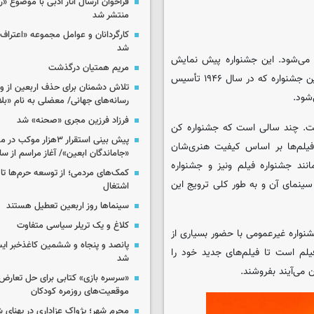
فراخوان ارسال آثار ادبی با موضوع «
منتشر شد
کارگردانان و عوامل مجموعه «اعتراف 
شد
 می‌شود. این جشنواره پیش نمایش
مریم همتیان درگذشت
فیلم‌های جدید از همه ژانرها، از جمله مستند، از سراسر جهان است. این جشنواره که در سال ۱۹۴۶ تأسیس
تلاش دشمنان برای حذف اربعین از وی
‌شود.
رسانه‌های جهانی/ معضلی به نام «بلا
فرزاد فرزین مجری «صحنه» شد
است. چند سالی است که جشنواره کن
پیش بینی استقرار ۳هزار مو
 فیلم‌ها بر اساس کیفیت هنری‌شان
«جاماندگان ابعین»/ آغاز مراسم از ساعت ۶
ند جشنواره فیلم ونیز و جشنواره
کمک‌های مردمی؛ از توسعه حرم‌ها تا 
سینمای آن و به طور کلی ترویج این
اشتغال
سینماها روز اربعین تعطیل هستند
کلاغ و یک تریلر سیاسی متفاوت
شنواره غیرعمومی با حضور بسیاری از
پانصد و پنجاه و ششمین کاغذخبر ایس
یلم است تا فیلم‌های جدید خود را
شد
 می‌آیند بفروشند.
«سرسره بازی» کتابی برای حل تعارض 
موقعیت‌های روزمره کودکان
محرم شهر؛ پژواک عزاداری در پهنای 