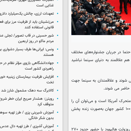
اعتبارات کشاورزی مهریز، سرمایه‌گذار
غذایی است
تعهدات ارزی، چالش یک‌میلیارد دلاری
مرزنشینان باید از ظرفیت مرز برای ف
قانونی استفاده کنند
شور حسینی در قاب تصویر/ تجلی عش
مردم ماکو در روز اربعین
ونس: ایرانی‌ها طرف بسیار دشواری بر
د حتما در جریان جشنواره‌های مختلف
هستند
م علاقمند به دنیای سینما نباشید
جهاددانشگاهی بازوی مؤثر نظام در 
راهبردی کشور است
ی شوند و علاقمندان به سینما جهت
تخت
 حاضر می شوند.
کالابرگ سه دهک مشمول شارز شد
رویترز: هشدار صریح ایران خطر شروع
متحرک آمریکا است و می‌توان آن را
متوقف کرد
معروف‌ترین و معتبرترین جایزه سینمایی جهان دانست که در بیش از ۱۰۰ کشور جهان به‌صورت زنده پخش
آموزش شیرینی پزی / طرز تهیه سوه
بدون شکر خانگی
آموزش آشپزی / طرز تهیه دال عدس 
نخستین مراسم اسکار در ۱۶ می ۱۹۲۹ در یک مراسم خصوصی در هتل روزولت هالیوود با حضور حدود ۲۷۰