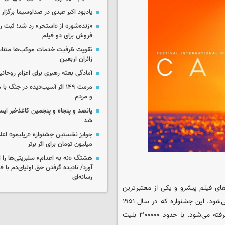
یادبود اکبر عبدی در صداوسیما برگزار
«زنده‌شور» از «استخر» رد شد؛ ثبت رک
فروش برای دو فیلم
تقویت ظرفیت خدمات موکب‌ها متناس
زائران اربعین
آمادگی بعثه رهبری برای اعزام روحانی
مرمت ۱۴۹ اثر آسیب‌دیده در جنگ
و مردم
پانصد و پنجاه و پنجمین کاغذخبر ایس
شد
میلیون تومان برای اثر برتر
هشتگ «نه به اعدام» سلبریتی‌ها را از
آورد/ نادیده گرفتن حق اولیای‌دم با 
رسانه‌ای
‌های فیلم پیشرو و یکی از معتبرترین
رویدادهای رسانه‌ای در جهان است که هر ساله در برلین آلمان برگزار می‌شود. این جشنواره که در سال ۱۹۵۱
در برلین غربی تأسیس شد، از سال ۱۹۷۸ هر ساله در فوریه جشن گرفته می‌شود. با حدود ۳۰۰۰۰۰ بلیت