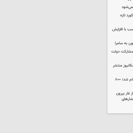
 می‌شود
ورد تازه
ب با افزایش
ون به سامرا
 با مشارکت دولت
کانیوز منتشر
جوایز نخستین جشنواره «ریلیمو» اعلام شد؛ ۸۰۰
 غار بیرون
فشارهای