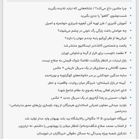
چرا ماشین داغ می‌کند؟ / نشانه‌هایی که نباید نادیده بگیرید
شست‌وشوی "کاهو" را جدی بگیرید
آموزش آشپزی / طرز تهیه آش آبغوره شیرازی خوشمزه و اصیل
چه عواملی باعث پارگی رگ خونی در چشم می‌شوند؟
ایرانی‌ها از نظر آی‌کیو رتبه چندم جهان را دارند؟
پانصد و شصتمین کاغذخبر ایسکانیوز منتشر شد
۴ مقصد دلچسب برای فرار از گرما و شلوغی تهران
بازار لبنیات در انتظار بازگشت تقاضا/ شوک قیمتی به صلاح نیست
سعید آقاخانی و حجازی‌فر در یک سریال تاریخی + عکس
سایه سنگین خودکشی بر سر خانواده‌های کهگیلویه و بویراحمد
آیینه در بازار شیشه‌ای؛ خبرنگار میان روایت، واقعیت و خطر
ادای احترام اهالی رسانه یاسوج به مقام شامخ شهدا
شهاب حسینی و رعنا آزادی‌ور در یک سریال جدید + عکس
بازدید میدانی معاون عمرانی استانداری هرمزگان از روند بازسازی پل‌های محور بندرعباس–
بندرخمیر
نیروگاه خورشیدی ۱۲.۵ مگاواتی پالایشگاه بید بلند بهبهان وارد مدار تولید شد
از انتخاب محمد صلاح شگفت‌زده‌ام/ انتظار میلان یا یوونتوس را داشتم، نه ترابزون
تشکیل شعبه ویژه رسیدگی به مسائل حقوقی خبرنگاران در خوزستان