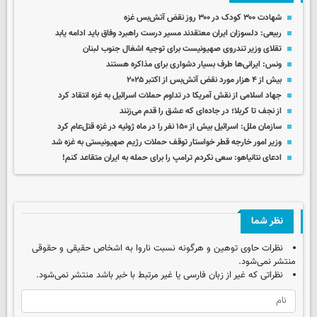
شهادت ۳۰۰ کودک در ۳۰۰ روز نقض آتش‌بس غزه
ربیعی: دلسوزان ایران معتقدند مسیر درست راهبرد وفاق باید ادامه یابد
تقلای وزیر تندروی صهیونیست برای توجیه اشغال جنوب لبنان
ونس: ایرانی‌ها طرف بسیار دشواری برای مذاکره هستند
بیش از ۴ هزار مورد نقض آتش‌بس از اکتبر ۲۰۲۵
جهاد اسلامی از نقش آمریکا در تداوم حملات اسرائیل به غزه انتقاد کرد
از نجف تا کربلا؛ در جاده‌ای که عشق را قدم می‌زنند
سازمان‌ ملل: اسرائیل بیش از ۱۵۰ نفر را در ماه ژوئیه در غزه قتل‌عام کرد
وزیر امور خارجه قطر خواستار توقف حملات رژیم صهیونیستی به غزه شد
ادعای نتانیاهو: سعی نکردم ترامپ را برای حمله به ایران متقاعد کنم!
نظر شما
نظرات حاوی توهین و هرگونه نسبت ناروا به اشخاص حقیقی و حقوقی
منتشر نمی‌شود.
نظراتی که غیر از زبان فارسی یا غیر مرتبط با خبر باشد منتشر نمی‌شود.