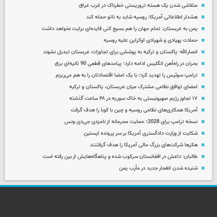
متلاشی شدن یک هسته تروریستی خطرناک در غرب عراق
هشدار اطلاعاتی آمریکا: روسیه شاید به ناتو حمله کند
یمن به عربستان: تمام جهان را هم بسیج کنی فایده‌ای برایت نخواهد داشت
حملات پهپادی و شهپادی اوکراین علیه روسیه
انصارالله: پاکستان و ترکیه به پوششی برای تجاوزات عربستان تبدیل نشوند
بحران در راه‌آهن انگلیس ادامه دارد؛ پیامدهای قطعی 90 ثانیه‌ای برق
ترامپ سوئیس را تهدید کرد؛ با یک امضا اقتصادتان را به هم می‌ریزم
امضای توافق نظامی مشترک میان عربستان، پاکستان و ترکیه
۱۷ تجاوز رژیم صهیونیستی به خاک سوریه در ۴۸ ساعت گذشته
آمریکا همکاری‌های نظامی روسیه و چین با کوبا را هدف گرفت
نسخه ترامپ برای 2028؛ حمایت محرمانه از نامزدی جی‌دی ونس
شکایت از وزارت دادگستری آمریکا بر سر پرونده اپستین
هکرها شرکت‌های بزرگ مالی آمریکا را هدف گرفتنند
طالبان: داعش در افغانستان سرکوب شده و پناهگاه‌هایش از بین رفته است
شنیده شدن انفجار جدید در مأرب یمن