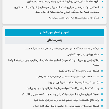
تقویت خدمات اورژانسی رودان با استقرار چهارمین آمبولانس در جغین
شمشادی: رشد در فضای مجازی باعث شده برخی خودشان را خبرنگار بدانند/ دلاوری:
مهمترین هدیه‌ روز خبرنگار، اصلاح ساختار رسانه در ایران است
مذاکرات ترمیم دستمزد چه زمانی کلید می‌خورد؟
آخرین اخبار بین الملل
چندرسانه‌ای
عراقچی: باز شدن تنگه هرمز تابع جبران نقض تفاهم‌نامه اسلام‌آباد است
حمله پهپادی به پالایشگاه لیبی
باتلاق راهبردی آمریکا در تنگه هرمز/ اسکورت نفت‌کش‌ها در خلیج فارس می‌تواند کارگشا
باشد؟
هشدار چین به ژاپن: با آتش بازی نکنید
دعوت مجدد عربستان از نخست‌وزیر عراق برای سفر به ریاض
برکناری غیرمنتظره فرمانده ارشد آمریکایی در اروپا
وعده کمک مالی آمریکا به کلمبیا همزمان با آغاز کار دولت جدید بوگوتا
آمریکا فروش بیش از ۵ هزار موشک پاتریوت به چند کشور عربی را تائید کرد
وزیر دفاع پاکستان: جهان اسلام باید در برابر اسرائیل متحد شود
هشدار نمایندگان جمهوری‌خواه به ترامپ درباره جنگ علیه ایران